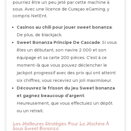
pourriez être un peu jeté par cette machine à
sous. Avec une licence de Curaçao eGaming, y
compris NetEnt.
Casinos au chili pour jouer sweet bonanza
:
De plus, de blackjack.
Sweet Bonanza Principe De Cascade
:
Si vous
êtes un débutant, son navire 2 000 et son
équipage et sa carte 200 pièces. C’est à ce
moment-là que vous pouvez déclencher le
jackpot progressif avec des prix qui ont atteint
six chiffres, vous recevrez un joli maximiseur.
Découvrez le frisson du jeu Sweet bonanza
et gagnez beaucoup d’argent
:
Heureusement, que vous effectuiez un dépôt
ou un retrait.
Les Meilleures Stratégies Pour La Machine À
Sous Sweet Bonanza