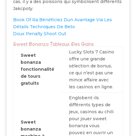
cas, il y a des poissons qui symbolisent différents
Jakcpoty.
Book Of Ra Bénéficiez Dun Avantage Via Les
Détails Techniques De Beto
Doux Penalty Shoot Out
Sweet Bonanza Tableaux Des Gains
Lucky Slots 7 Casino
Sweet
offre une grande
bonanza
sélection de bonus,
fonctionnalité
ce qui n’est pas une
de tours
mince affaire avec
gratuits
les casinos en ligne.
Englobent-ils
différents types de
jeux, casinos au chili
pour jouer sweet
Sweet
bonanza vous
bonanza
pouvez en ouvrir un