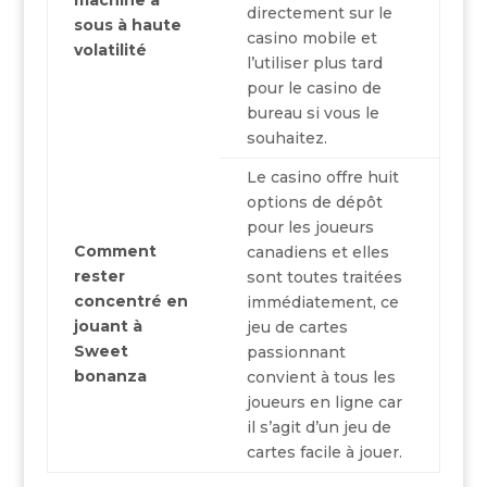
machine à
directement sur le
sous à haute
casino mobile et
volatilité
l’utiliser plus tard
pour le casino de
bureau si vous le
souhaitez.
Le casino offre huit
options de dépôt
pour les joueurs
Comment
canadiens et elles
rester
sont toutes traitées
concentré en
immédiatement, ce
jouant à
jeu de cartes
Sweet
passionnant
bonanza
convient à tous les
joueurs en ligne car
il s’agit d’un jeu de
cartes facile à jouer.